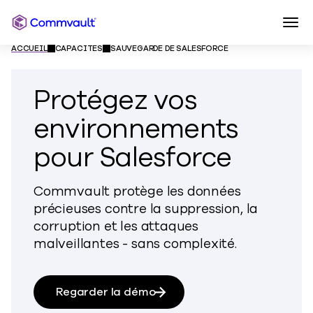
Togg
Commvault
Skip to content
ACCUEIL
CAPACITÉS
SAUVEGARDE DE SALESFORCE
Protégez vos
environnements
pour Salesforce
Commvault protège les données
précieuses contre la suppression, la
corruption et les attaques
malveillantes - sans complexité.
Regarder la démo